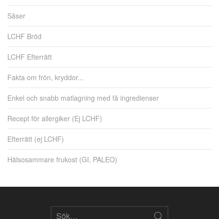
Såser
LCHF Bröd
LCHF Efterrätt
Fakta om frön, kryddor...
Enkel och snabb matlagning med få ingredienser
Recept för allergiker (Ej LCHF)
Efterrätt (ej LCHF)
Hälsosammare frukost (GI, PALEO)