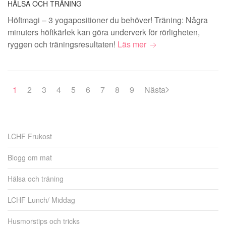
HÄLSA OCH TRÄNING
Höftmagi – 3 yogapositioner du behöver! Träning: Några
minuters höftkärlek kan göra underverk för rörligheten,
ryggen och träningsresultaten!
Läs mer
1
2
3
4
5
6
7
8
9
Nästa
LCHF Frukost
Blogg om mat
Hälsa och träning
LCHF Lunch/ Middag
Husmorstips och tricks