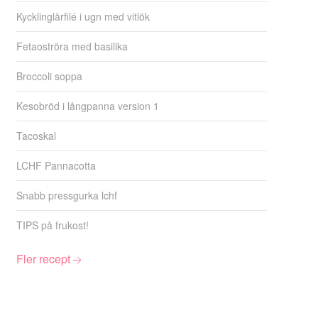
Kycklinglårfilé i ugn med vitlök
Fetaoströra med basilika
Broccoli soppa
Kesobröd i långpanna version 1
Tacoskal
LCHF Pannacotta
Snabb pressgurka lchf
TIPS på frukost!
Fler recept